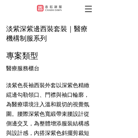
淡紫深紫邊西裝套裝｜醫療
機構制服系列
專案類型
醫療服務櫃台
淡紫色長袖西裝外套以深紫色精緻
緄邊勾勒領口、門襟與袖口輪廓，
為醫療環境注入溫和親切的視覺氛
圍。腰際深紫色寬緞帶束腰設計從
側邊交叉，為整體增添服裝結構感
與設計感，內搭深紫色斜擺剪裁短