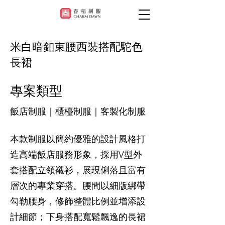
米白暗釦束腰西裝搭配駝色
長裙
專案類型
飯店制服｜櫃檯制服｜客製化制服
本款制服以簡約優雅的設計風格打
造高端飯店服務形象，採用V型外
套搭配立領襯衫，展現俐落且富有
層次的專業穿搭。腰間以細版綁帶
勾勒腰身，修飾整體比例並增添設
計細節；下身搭配寬鬆飄逸的長裙