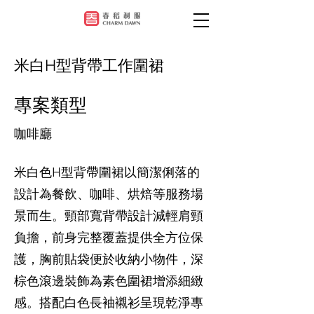
米白H型背帶工作圍裙
專案類型
咖啡廳
米白色H型背帶圍裙以簡潔俐落的
設計為餐飲、咖啡、烘焙等服務場
景而生。頸部寬背帶設計減輕肩頸
負擔，前身完整覆蓋提供全方位保
護，胸前貼袋便於收納小物件，深
棕色滾邊裝飾為素色圍裙增添細緻
感。搭配白色長袖襯衫呈現乾淨專