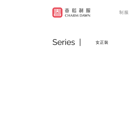
制服
Series |
女正裝