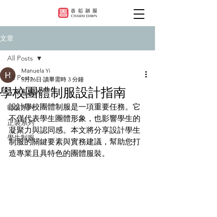
文章
All Posts
Manuela Yi
All Posts
5月26日
讀畢需時 3 分鐘
學校團體制服設計指南
工作服系列
設計學校團體制服是一項重要任務。它
時裝系列
不僅代表學生團體形象，也影響學生的
正裝系列
凝聚力與認同感。本文將分享設計學生
學生制服
制服的關鍵要素與實務建議，幫助您打
造專業且具特色的團體服裝。