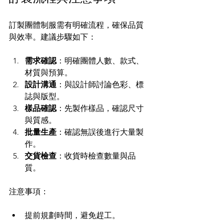
訂製團體制服需有明確流程，確保品質
與效率。建議步驟如下：
需求確認
：明確團體人數、款式、
材質與預算。
設計溝通
：與設計師討論色彩、標
誌與版型。
樣品確認
：先製作樣品，確認尺寸
與質感。
批量生產
：確認無誤後進行大量製
作。
交貨檢查
：收貨時檢查數量與品
質。
注意事項：
提前規劃時間，避免趕工。