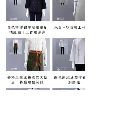
黑色雙排釦主廚服搭配
米白H型背帶工作圍裙
橘紅領｜工作服系列
香格里拉遠東國際大飯
白色黑緄邊雙排釦長袖
店｜餐廳服務制服
廚師服