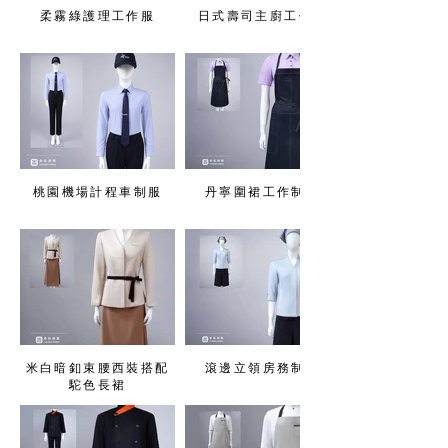
柔霧綠護理工作服
日式壽司主廚工作服
桃園機場計程車制服
丹寧圍裙工作制服
米白暗釦束腰西裝搭配
滾邊立領房務制服
駝色長裙